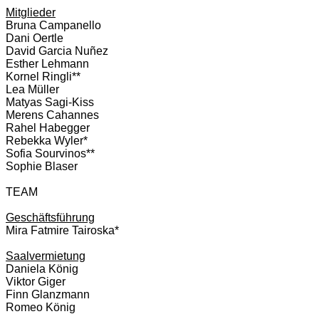
Mitglieder
Bruna Campanello
Dani Oertle
David Garcia Nuñez
Esther Lehmann
Kornel Ringli**
Lea Müller
Matyas Sagi-Kiss
Merens Cahannes
Rahel Habegger
Rebekka Wyler*
Sofia Sourvinos**
Sophie Blaser
TEAM
Geschäftsführung
Mira Fatmire Tairoska*
Saalvermietung
Daniela König
Viktor Giger
Finn Glanzmann
Romeo König